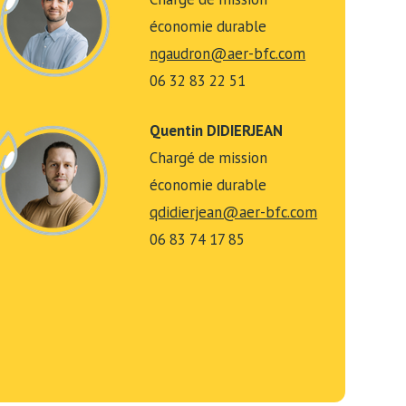
économie durable
ngaudron@aer-bfc.com
06 32 83 22 51
Quentin DIDIERJEAN
Chargé de mission
économie durable
qdidierjean@aer-bfc.com
06 83 74 17 85